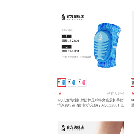
￥
已有
人评价
AQ儿童防撞
护肘
防摔足球蜂窝吸震护手肘
A
滑冰骑行运动护臂护具爬行 AQC22801 蓝
缓
色 三层防撞设计 S