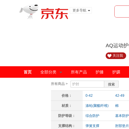
更多导航
服装城
食品
金融
AQ运动
关注我
首页
全部分类
所有产品
护膝
护踝
所有商品 >
搜索
价格：
0-42
42-49
材质：
涤纶(聚酯纤维)
棉
防护等级：
综合防护
基本防护
支撑结构：
弹簧支撑
肘部垫片