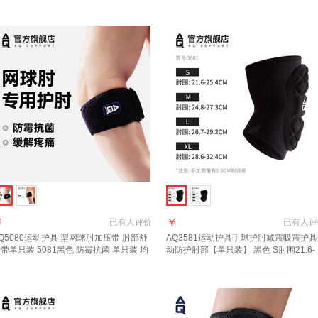
￥
￥
已有
人评价
已有
人评
Q5080运动护具 型网球肘加压带 肘部舒
AQ3581运动护具手球
护肘
减震吸震护具
带单只装 5081黑色 防霉抗菌 单只装 均
动防
护肘
部【单只装】 黑色 S肘围21.6-
码
25.4CM