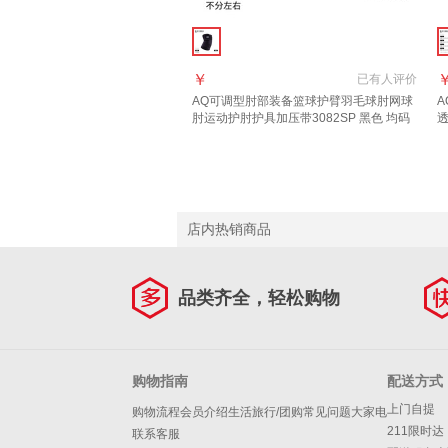
￥
已有
人评价
AQ可调型肘部装备篮球护臂羽毛球肘网球
A
肘运动
护肘
护具加压带3082SP 黑色 均码
透
围
店内热销商品
品类齐全，轻松购物
购物指南
配送方式
上门自提
购物流程
会员介绍
生活旅行/团购
常见问题
大家电
211限时达
联系客服