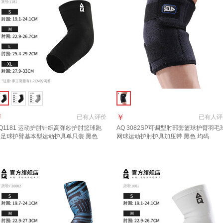
￥
￥
已有
人评价
已有
人评
Q1181 运动
护肘
针织高弹纱
护肘
篮球跑
AQ 3082SP可调型肘部套篮球护臂羽毛
步足球护臂基本型运动护具单只装 黑色
网球运动
护肘
护具加压带 黑色 均码
181 M肘部周长22.9-26.7cm