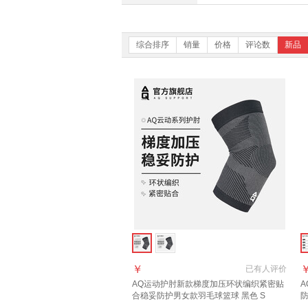
综合排序
销量
价格
评论数
新品
￥
已有
人评价
AQ运动
护肘
新款梯度加压环状编织紧密贴
A
合稳妥防护男女款羽毛球篮球 黑色 S
防
单