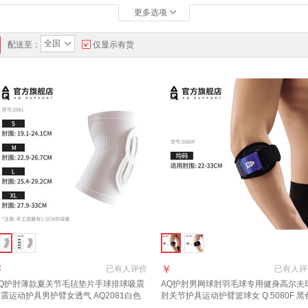
更多选项
全国
配送至：
仅显示有货
￥
￥
已有
人评价
已有
人评
Q
护肘
薄款夏关节毛毡垫片手球排球吸震
AQ
护肘
男网球肘羽毛球专用健身高尔夫
震运动护具男护臂女透气 AQ2081白色
肘关节护具运动护臂篮球女 Q.5080F 黑
只装 S
单只装 均 码