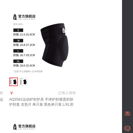
￥
价
已有
人评价
运
AQ3582运动
护肘
护具 手球
护肘
缓震肘部
护肘
套 含垫片 单只装 黑色单只装 L/XL肘
围24.1-25.4cm