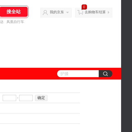
0
我的京东
去购物车结算
达
凤凰自行车
确定
-