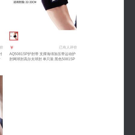
￥
价
已有
人评价
肘
AQ5081SP
护肘
带 支撑海绵加压带运动
护
肘
肘
网球肘高尔夫球肘 单只装 黑色5081SP
均码