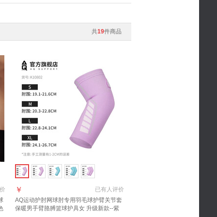
共
19
件商品
￥
价
已有
人评价
球
AQ运动
护肘
网球肘专用羽毛球护臂关节套
色
保暖男手臂胳膊篮球护具女 升级新款--紫
色-K10802-单只装 S