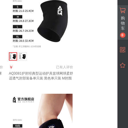
购
物
车
0
￥
价
已有
人评价
球
AQ3081
护肘
经典型运动护具篮球网球柔舒
适透气肘部装备单只装 黑色单只装 M肘围
24.8-27.3CM