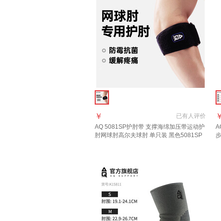
￥
已有
人评价
AQ 5081SP
护肘
带 支撑海绵加压带运动
护
A
肘
网球肘高尔夫球肘 单只装 黑色5081SP
均码
1