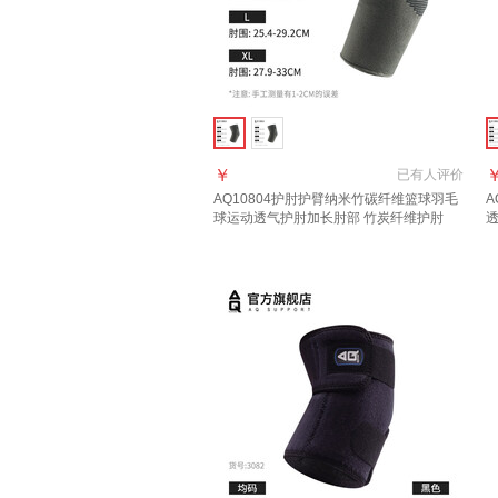
￥
已有
人评价
AQ10804
护肘
护臂纳米竹碳纤维篮球羽毛
球运动透气
护肘
加长肘部 竹炭纤维
护肘
透
1781 S肘围18.1-24.1cm
长