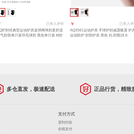
￥
￥
已有
人评价
已有
人评
Q
护肘
经典型运动护具篮球网球肘柔舒适
AQ3581运动护具 手球
护肘
减震吸震 护
气肘部单只装羽毛球肘 黑色单只装 M肘
运动防护 肘部护具 黑色 XL肘围28.6-
24.8-27.3CM
32.4CM
多仓直发，极速配送
正品行货，精致
支付方式
货到付款
在线支付