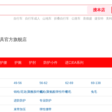
自行车
自行车成人
山地车
折叠自行车
公路车
喜德盛
捷安特
美利
护具官方旗舰店
护腰
护腕
护肘
防护小件
进口EA系列
49-56
56-62
62-69
69-138
锦纶/尼龙(聚酰胺纤维)
氨纶(聚氨酯弹性纤维)
羊毛
兔毛
进阶防护
专业防护
束带加压
弹性绷带