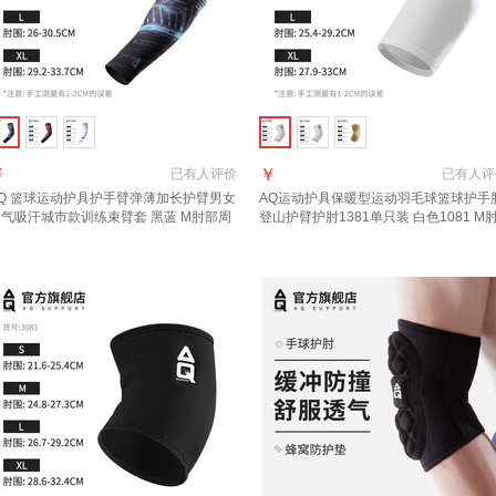
￥
￥
已有
人评价
已有
人评
AQ 篮球运动护具护手臂弹薄加长护臂男女
AQ运动护具保暖型运动羽毛球篮球护手
气吸汗城市款训练束臂套 黑蓝 M肘部周
登山护臂
护肘
1381单只装 白色1081 M
22.9-27.3cm
围22.9-26.7CM