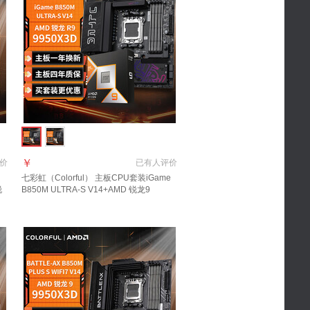
￥
价
已有
人评价
七彩虹（Colorful） 主板CPU套装iGame
锐
B850M ULTRA-S V14+AMD 锐龙9
9950X3D主板+CPU套装