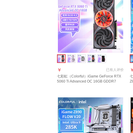
￥
已有
人评价
七彩虹（Colorful）iGame GeForce RTX
七
5060 Ti Advanced OC 16GB GDDR7
Z
DLSS 4.5 电竞光追游戏设计电脑显卡
主