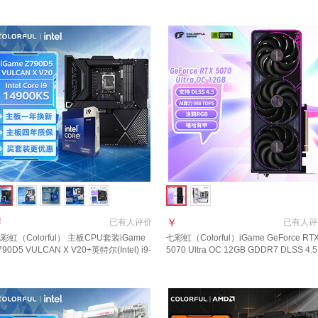
￥
￥
已有
人评价
已有
人评
彩虹（Colorful） 主板CPU套装iGame
七彩虹（Colorful）iGame GeForce RT
790D5 VULCAN X V20+英特尔(Intel) i9-
5070 Ultra OC 12GB GDDR7 DLSS 4.5
4900KS处理器主板+CPU套装
电竞光追游戏设计电脑显卡