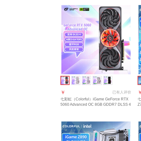
￥
已有
人评价
七彩虹（Colorful）iGame GeForce RTX
七
5060 Advanced OC 8GB GDDR7 DLSS 4
Z
电竞光追游戏设计电脑显卡
(