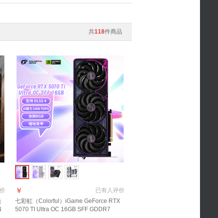
共
118
件商品
￥
价
已有
人评价
锐
七彩虹（Colorful）iGame GeForce RTX
N
5070 TI Ultra OC 16GB SFF GDDR7
DLSS 4.5 电竞光追游戏设计电脑显卡