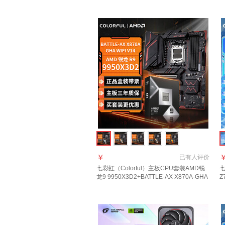
￥
已有
人评价
七彩虹（Colorful）主板CPU套装AMD锐
七
龙9 9950X3D2+BATTLE-AX X870A-GHA
Z
WIFI V14主板+CPU套装
1