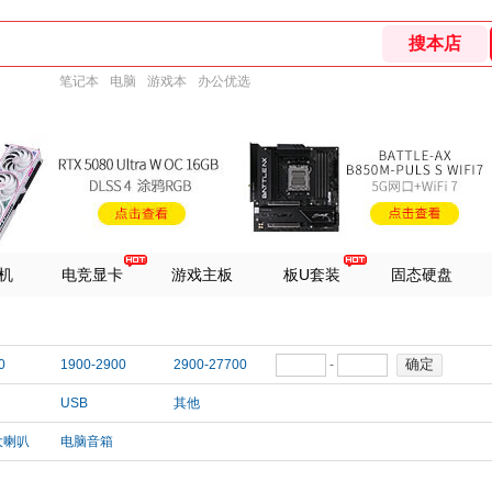
笔记本
电脑
游戏本
办公优选
机
电竞显卡
游戏主板
板U套装
固态硬盘
确定
0
1900-2900
2900-27700
-
USB
其他
大喇叭
电脑音箱