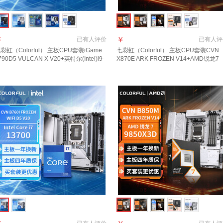
￥
￥
已有
人评价
已有
人评
彩虹（Colorful） 主板CPU套装iGame
七彩虹（Colorful） 主板CPU套装CVN
790D5 VULCAN X V20+英特尔(Intel)i9-
X870E ARK FROZEN V14+AMD锐龙7
4900KF处理器主板+CPU套装
9800X3D主板+CPU套装