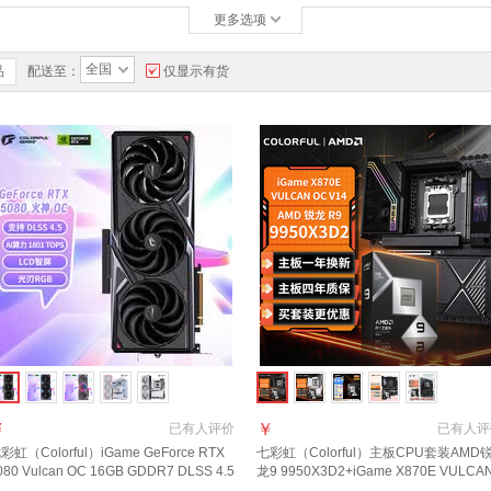
更多选项
全国
品
配送至：
仅显示有货
￥
￥
已有
人评价
已有
人评
彩虹（Colorful）iGame GeForce RTX
七彩虹（Colorful）主板CPU套装AMD
080 Vulcan OC 16GB GDDR7 DLSS 4.5
龙9 9950X3D2+iGame X870E VULCA
神 OpenClaw小龙虾电脑显卡
OC V14主板+CPU套装