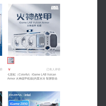
￥
价
已有
人评价
七彩虹（Colorful）iGame LAB Vulcan
Armor 火神战甲机箱(内置水冷 智屏联动
可拆卸电源线 白火神定制)