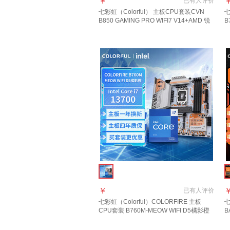
￥
已有
人评价
七彩虹（Colorful） 主板CPU套装CVN
七
B850 GAMING PRO WIFI7 V14+AMD 锐
B
龙7 9850X3D主板+CPU套装
1
￥
已有
人评价
七彩虹（Colorful）COLORFIRE 主板
七
CPU套装 B760M-MEOW WIFI D5橘影橙
B
+英特尔(Intel) i7-13700 CPU 主板+CPU
锐
套装