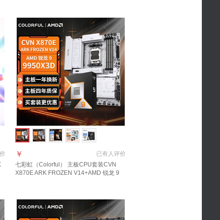
￥
价
已有
人评价
X
七彩虹（Colorful） 主板CPU套装CVN
X870E ARK FROZEN V14+AMD 锐龙 9
9950X3D主板+CPU套装