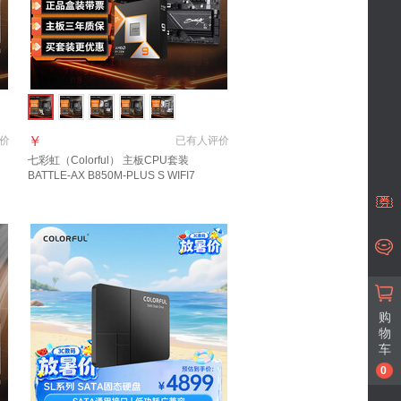
￥
价
已有
人评价
七彩虹（Colorful） 主板CPU套装
BATTLE-AX B850M-PLUS S WIFI7
V14+AMD 锐龙 9 9950X3D主板+CPU套
装
购
物
车
0