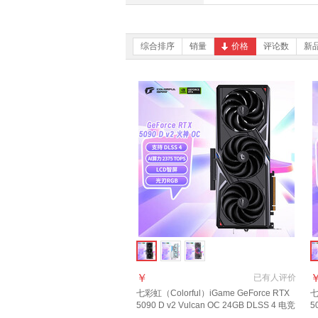
综合排序
销量
价格
评论数
新
￥
已有
人评价
七彩虹（Colorful）iGame GeForce RTX
七
5090 D v2 Vulcan OC 24GB DLSS 4 电竞
5
游戏 OpenClaw小龙虾电脑显卡
火