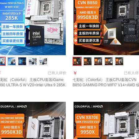
￥
￥
已有
人评价
已有
人评
彩虹（Colorful） 主板CPU套装iGame
七彩虹（Colorful） 主板CPU套装CVN
890 ULTRA-S W V20+Intel Ultra 9 285K
B850 GAMING PRO WIFI7 V14+AMD 
板+CPU套装
龙9 9950X3D主板+CPU套装