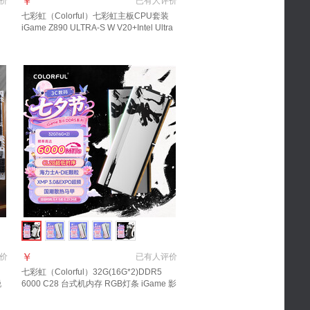
￥
价
已有
人评价
七彩虹（Colorful）七彩虹主板CPU套装
iGame Z890 ULTRA-S W V20+Intel Ultra
270K PLUS主板+CPU套装
￥
价
已有
人评价
七彩虹（Colorful）32G(16G*2)DDR5
锐
6000 C28 台式机内存 RGB灯条 iGame 影
Ⅱ系列·白 海力士A-DIE 1.4V 影2代