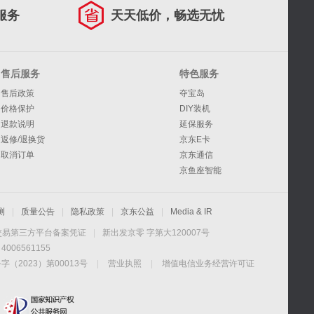
服务
天天低价，畅选无忧
售后服务
特色服务
售后政策
夺宝岛
价格保护
DIY装机
退款说明
延保服务
返修/退换货
京东E卡
取消订单
京东通信
京鱼座智能
测
|
质量公告
|
隐私政策
|
京东公益
|
Media & IR
交易第三方平台备案凭证
|
新出发京零 字第大120007号
06561155
2023）第00013号
|
营业执照
|
增值电信业务经营许可证