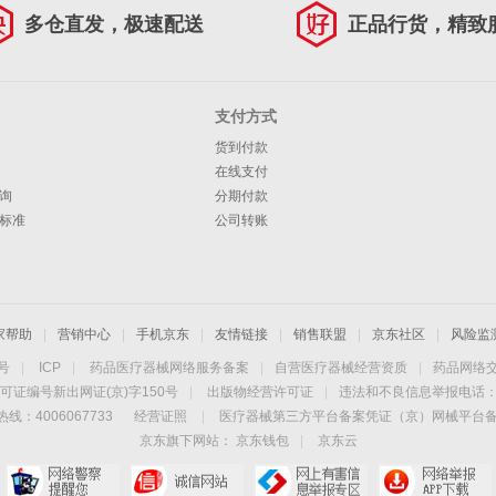
多仓直发，极速配送
正品行货，精致
支付方式
货到付款
在线支付
询
分期付款
标准
公司转账
家帮助
|
营销中心
|
手机京东
|
友情链接
|
销售联盟
|
京东社区
|
风险监
4号
|
ICP
|
药品医疗器械网络服务备案
|
自营医疗器械经营资质
|
药品网络
可证编号新出网证(京)字150号
|
出版物经营许可证
|
违法和不良信息举报电话：40
线：4006067733
经营证照
|
医疗器械第三方平台备案凭证（京）网械平台备字（
京东旗下网站：
京东钱包
|
京东云