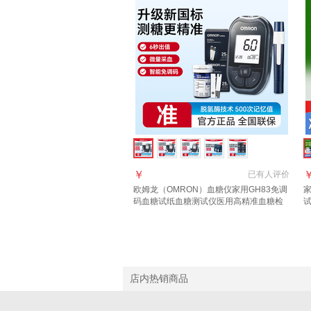
￥
已有
人评价
欧姆龙（OMRON）
血糖仪
家用GH83免调
家
码血糖试纸血糖测试仪医用高精准血糖检
测仪器 GH83
血糖仪
+50片血糖试纸+50支
试
采血针
店内热销商品