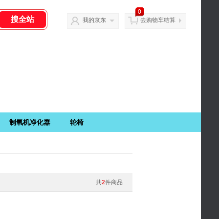
0
我的京东
去购物车结算
制氧机净化器
轮椅
共
2
件商品