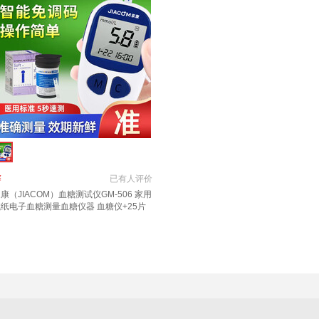
￥
已有
人评价
康（JIACOM）血糖测试仪GM-506 家用
试纸电子血糖测量
血糖仪
器
血糖仪
+25片
纸+25支采血针