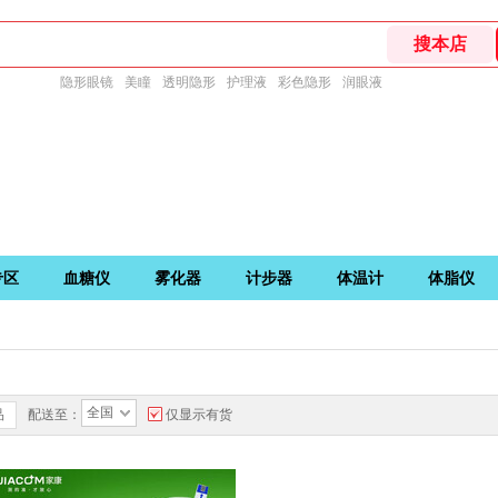
隐形眼镜
美瞳
透明隐形
护理液
彩色隐形
润眼液
专区
血糖仪
雾化器
计步器
体温计
体脂仪
全国
品
配送至：
仅显示有货