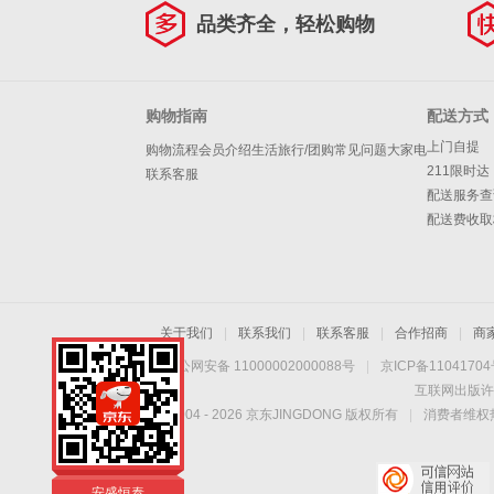
品类齐全，轻松购物
购物指南
配送方式
上门自提
购物流程
会员介绍
生活旅行/团购
常见问题
大家电
211限时达
联系客服
配送服务查
配送费收取
关于我们
|
联系我们
|
联系客服
|
合作招商
|
商
京公网安备 11000002000088号
|
京ICP备1104170
互联网出版许
Copyright © 2004 -
2026
京东JINGDONG 版权所有
|
消费者维权热
安盛恒泰保健器械专
营店
安盛恒泰