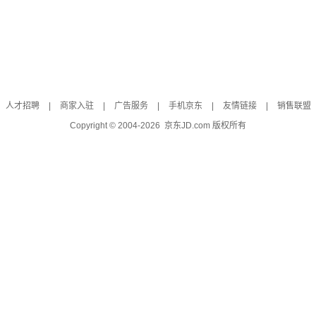
人才招聘
|
商家入驻
|
广告服务
|
手机京东
|
友情链接
|
销售联盟
Copyright © 2004-
2026
京东JD.com 版权所有