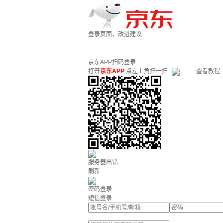
登录页面，改进建议
京东APP扫码登录
打开
京东APP
点左上角扫一扫
查看教程
服务器出错
刷新
密码登录
短信登录