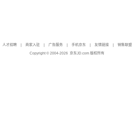
人才招聘
|
商家入驻
|
广告服务
|
手机京东
|
友情链接
|
销售联盟
Copyright © 2004-
2026
京东JD.com 版权所有