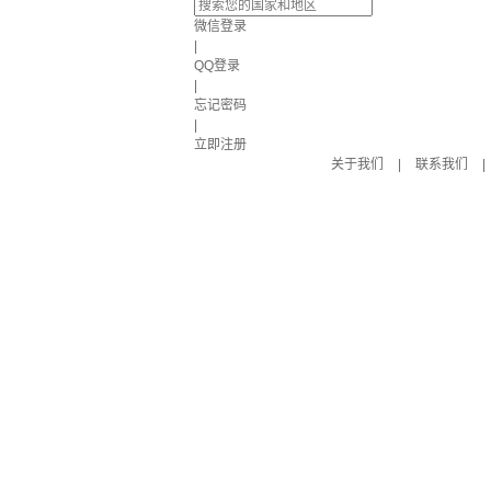
微信登录
|
QQ登录
|
忘记密码
|
立即注册
关于我们
|
联系我们
|