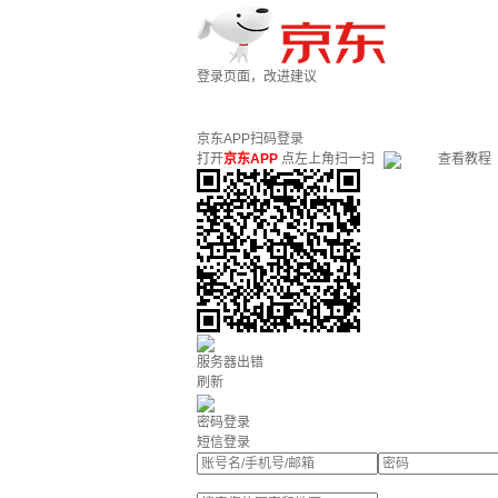
登录页面，改进建议
京东APP扫码登录
打开
京东APP
点左上角扫一扫
查看教程
服务器出错
刷新
密码登录
短信登录