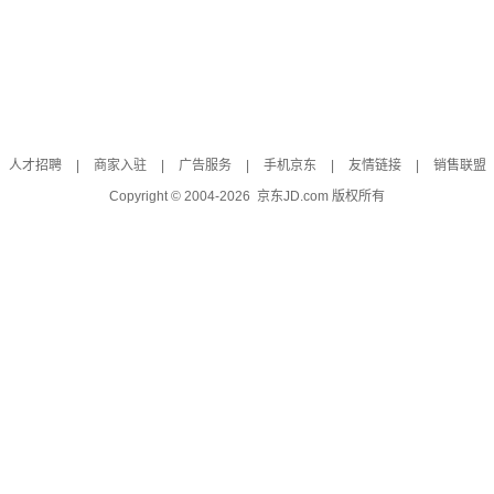
人才招聘
|
商家入驻
|
广告服务
|
手机京东
|
友情链接
|
销售联盟
Copyright © 2004-
2026
京东JD.com 版权所有