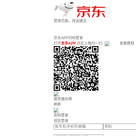
登录页面，改进建议
京东APP扫码登录
打开
京东APP
点左上角扫一扫
查看教程
服务器出错
刷新
密码登录
短信登录