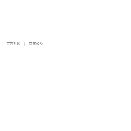
|
京东社区
|
京东公益