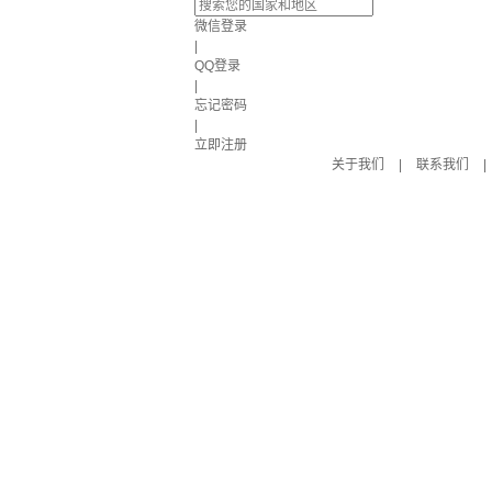
微信登录
|
QQ登录
|
忘记密码
|
立即注册
关于我们
|
联系我们
|