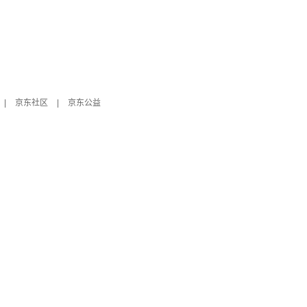
|
京东社区
|
京东公益