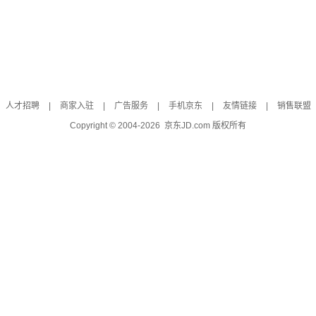
人才招聘
|
商家入驻
|
广告服务
|
手机京东
|
友情链接
|
销售联盟
Copyright © 2004-
2026
京东JD.com 版权所有