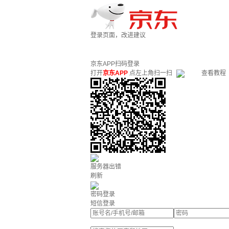
登录页面，改进建议
京东APP扫码登录
打开
京东APP
点左上角扫一扫
查看教程
服务器出错
刷新
密码登录
短信登录