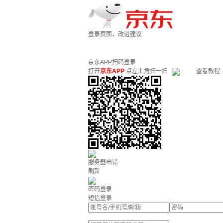
登录页面，改进建议
京东APP扫码登录
打开
京东APP
点左上角扫一扫
查看教程
服务器出错
刷新
密码登录
短信登录