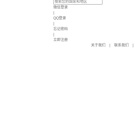
微信登录
|
QQ登录
|
忘记密码
|
立即注册
关于我们
|
联系我们
|