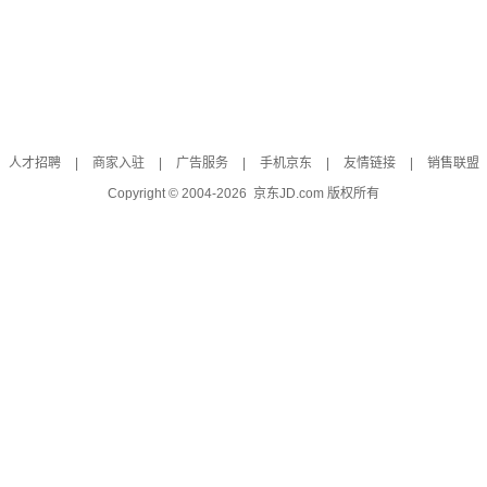
人才招聘
|
商家入驻
|
广告服务
|
手机京东
|
友情链接
|
销售联盟
Copyright © 2004-
2026
京东JD.com 版权所有