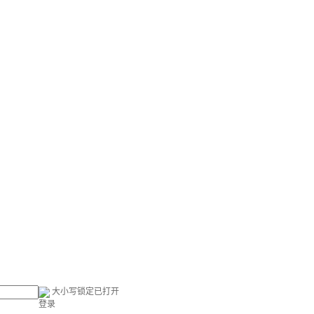
大小写锁定已打开
登录