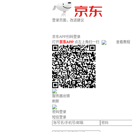
登录页面，改进建议
京东APP扫码登录
打开
京东APP
点左上角扫一扫
查看教程
服务器出错
刷新
密码登录
短信登录