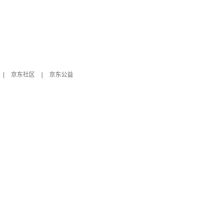
|
京东社区
|
京东公益