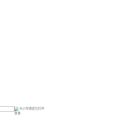
大小写锁定已打开
登录