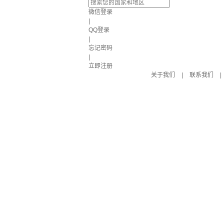
微信登录
|
QQ登录
|
忘记密码
|
立即注册
关于我们
|
联系我们
|