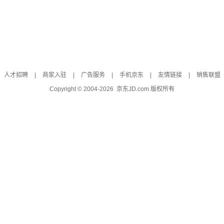
人才招聘
|
商家入驻
|
广告服务
|
手机京东
|
友情链接
|
销售联盟
Copyright © 2004-
2026
京东JD.com 版权所有