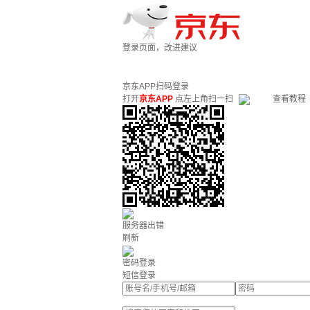
登录页面，改进建议
京东APP扫码登录
打开
京东APP
点左上角扫一扫
查看教程
服务器出错
刷新
密码登录
短信登录