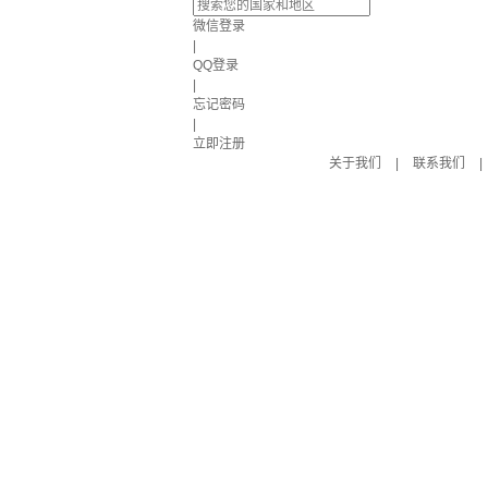
微信登录
|
QQ登录
|
忘记密码
|
立即注册
关于我们
|
联系我们
|