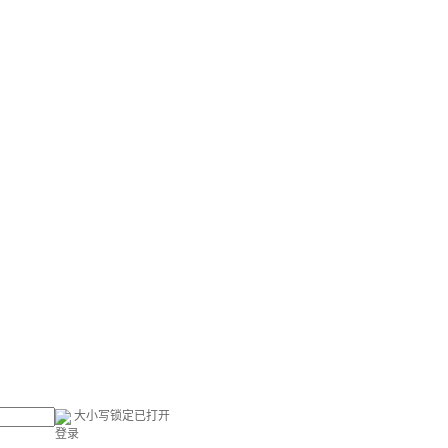
大小写锁定已打开
登录