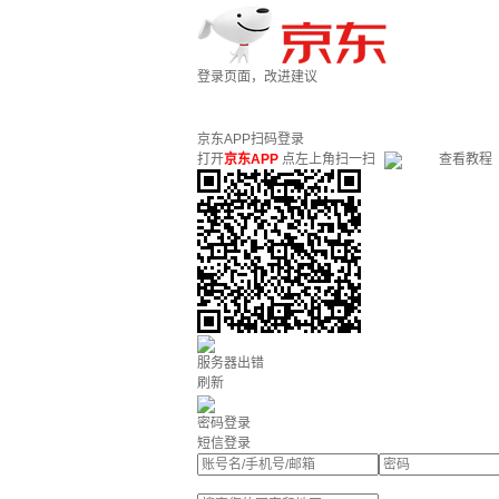
登录页面，改进建议
京东APP扫码登录
打开
京东APP
点左上角扫一扫
查看教程
服务器出错
刷新
密码登录
短信登录