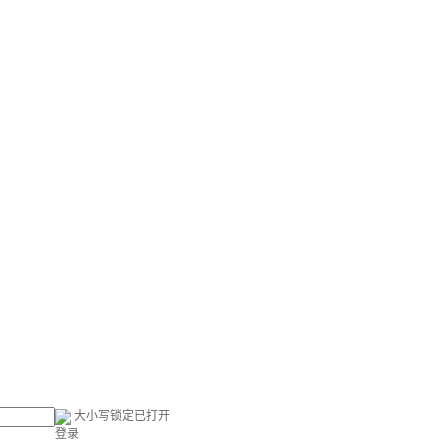
大小写锁定已打开
登录