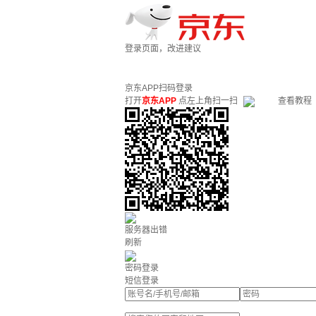
登录页面，改进建议
京东APP扫码登录
打开
京东APP
点左上角扫一扫
查看教程
服务器出错
刷新
密码登录
短信登录