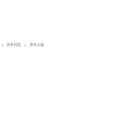
|
京东社区
|
京东公益