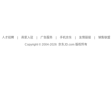
人才招聘
|
商家入驻
|
广告服务
|
手机京东
|
友情链接
|
销售联盟
Copyright © 2004-
2026
京东JD.com 版权所有