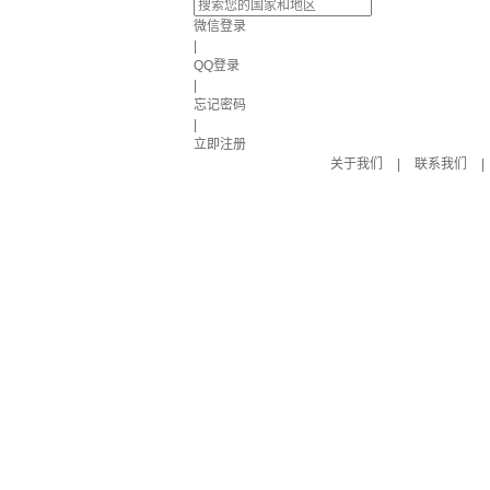
微信登录
|
QQ登录
|
忘记密码
|
立即注册
关于我们
|
联系我们
|