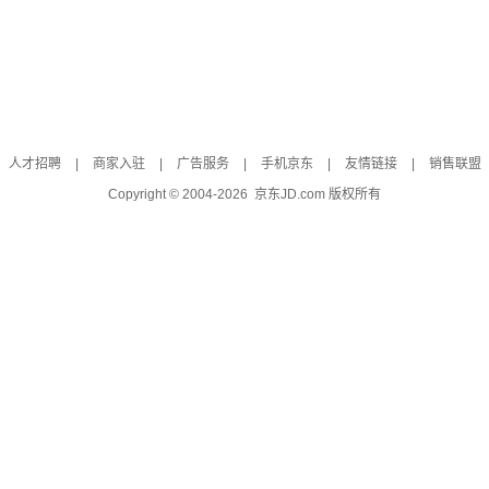
人才招聘
|
商家入驻
|
广告服务
|
手机京东
|
友情链接
|
销售联盟
Copyright © 2004-
2026
京东JD.com 版权所有