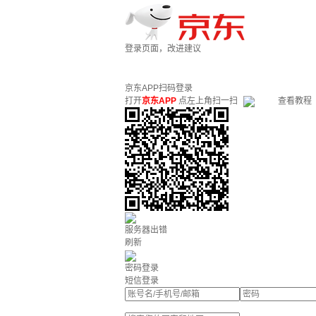
登录页面，改进建议
京东APP扫码登录
打开
京东APP
点左上角扫一扫
查看教程
服务器出错
刷新
密码登录
短信登录