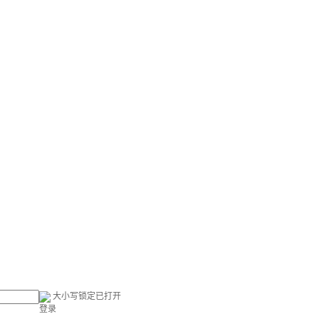
大小写锁定已打开
登录