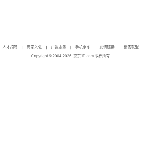
人才招聘
|
商家入驻
|
广告服务
|
手机京东
|
友情链接
|
销售联盟
Copyright © 2004-
2026
京东JD.com 版权所有