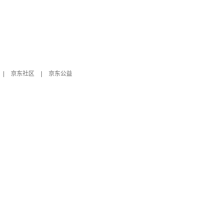
|
京东社区
|
京东公益