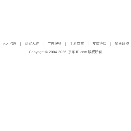
人才招聘
|
商家入驻
|
广告服务
|
手机京东
|
友情链接
|
销售联盟
Copyright © 2004-
2026
京东JD.com 版权所有