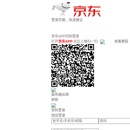
登录页面，改进建议
京东APP扫码登录
打开
京东APP
点左上角扫一扫
查看教程
服务器出错
刷新
密码登录
短信登录