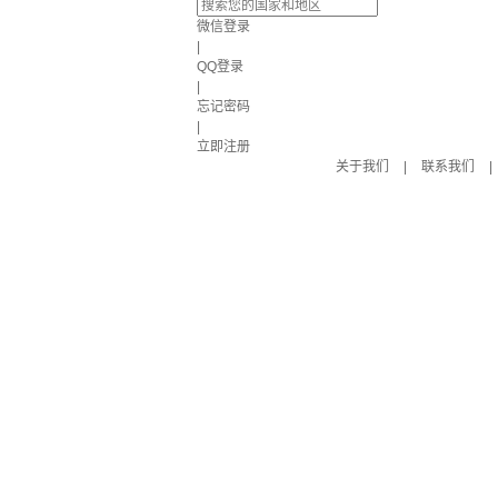
微信登录
|
QQ登录
|
忘记密码
|
立即注册
关于我们
|
联系我们
|