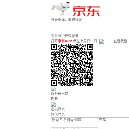
登录页面，改进建议
京东APP扫码登录
打开
京东APP
点左上角扫一扫
查看教程
服务器出错
刷新
密码登录
短信登录