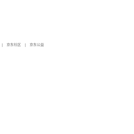
|
京东社区
|
京东公益