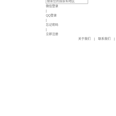
微信登录
|
QQ登录
|
忘记密码
|
立即注册
关于我们
|
联系我们
|