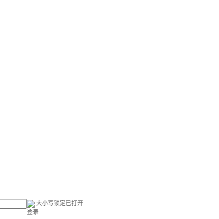
大小写锁定已打开
登录