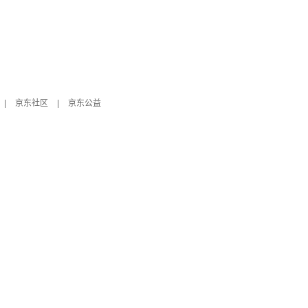
|
京东社区
|
京东公益