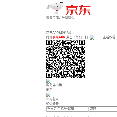
登录页面，改进建议
京东APP扫码登录
打开
京东APP
点左上角扫一扫
查看教程
服务器出错
刷新
密码登录
短信登录