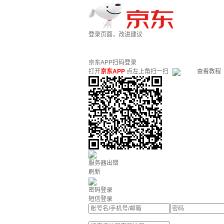
登录页面，改进建议
京东APP扫码登录
打开
京东APP
点左上角扫一扫
查看教程
服务器出错
刷新
密码登录
短信登录