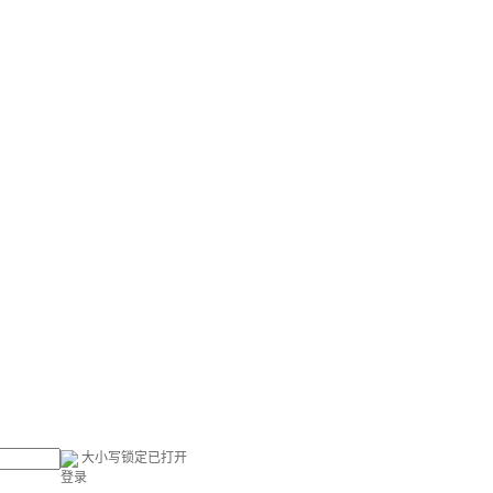
大小写锁定已打开
登录