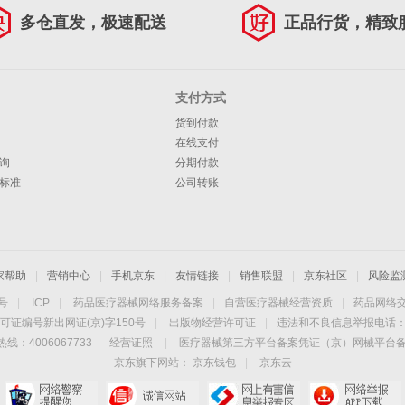
多仓直发，极速配送
正品行货，精致
支付方式
货到付款
在线支付
询
分期付款
标准
公司转账
家帮助
|
营销中心
|
手机京东
|
友情链接
|
销售联盟
|
京东社区
|
风险监
4号
|
ICP
|
药品医疗器械网络服务备案
|
自营医疗器械经营资质
|
药品网络
可证编号新出网证(京)字150号
|
出版物经营许可证
|
违法和不良信息举报电话：40
线：4006067733
经营证照
|
医疗器械第三方平台备案凭证（京）网械平台备字（
京东旗下网站：
京东钱包
|
京东云