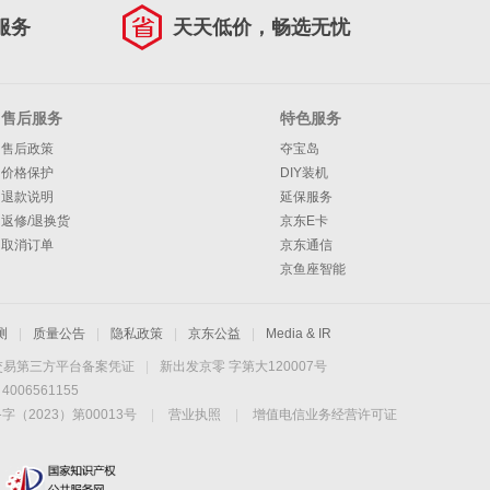
服务
天天低价，畅选无忧
售后服务
特色服务
售后政策
夺宝岛
价格保护
DIY装机
退款说明
延保服务
返修/退换货
京东E卡
取消订单
京东通信
京鱼座智能
测
|
质量公告
|
隐私政策
|
京东公益
|
Media & IR
交易第三方平台备案凭证
|
新出发京零 字第大120007号
06561155
2023）第00013号
|
营业执照
|
增值电信业务经营许可证