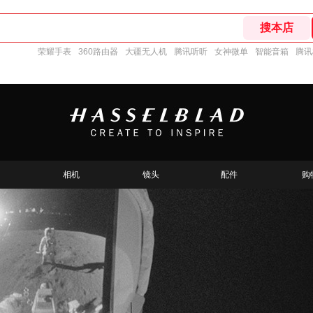
荣耀手表
360路由器
大疆无人机
腾讯听听
女神微单
智能音箱
腾讯
相机
镜头
配件
购