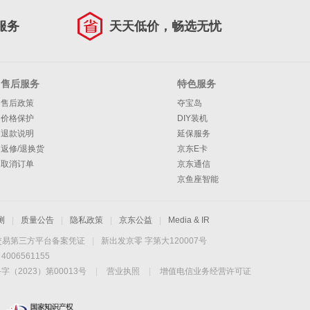
服务
天天低价，畅选无忧
售后服务
特色服务
售后政策
夺宝岛
价格保护
DIY装机
退款说明
延保服务
返修/退换货
京东E卡
取消订单
京东通信
京鱼座智能
测
|
质量公告
|
隐私政策
|
京东公益
|
Media & IR
交易第三方平台备案凭证
|
新出发京零 字第大120007号
06561155
2023）第00013号
|
营业执照
|
增值电信业务经营许可证