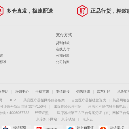
多仓直发，极速配送
正品行货，精致
支付方式
货到付款
在线支付
询
分期付款
标准
公司转账
家帮助
|
营销中心
|
手机京东
|
友情链接
|
销售联盟
|
京东社区
|
风险监
4号
|
ICP
|
药品医疗器械网络服务备案
|
自营医疗器械经营资质
|
药品网络
可证编号新出网证(京)字150号
|
出版物经营许可证
|
违法和不良信息举报电话：40
线：4006067733
经营证照
|
医疗器械第三方平台备案凭证（京）网械平台备字（
京东旗下网站：
京东钱包
|
京东云