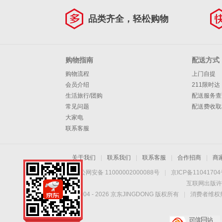
品类齐全，轻松购物
购物指南
配送方式
购物流程
上门自提
会员介绍
211限时达
生活旅行/团购
配送服务查
常见问题
配送费收取
大家电
联系客服
关于我们
|
联系我们
|
联系客服
|
合作招商
|
商
京公网安备 11000002000088号
|
京ICP备1104170
互联网出版许
Copyright © 2004 -
2026
京东JINGDONG 版权所有
|
消费者维权热
探索水下世界！
约肯水下无人机