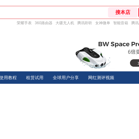
荣耀手表
360路由器
大疆无人机
腾讯听听
女神微单
智能音箱
腾讯
使用教程
租赁试用
全球用户分享
网红测评视频