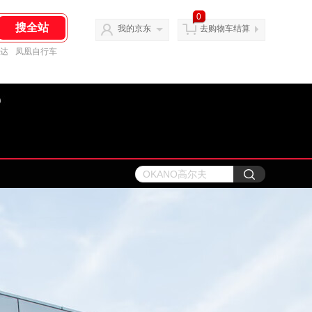
0
我的京东
去购物车结算
达
凤凰自行车