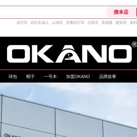
自行车
自行车成人
山地车
折叠自行车
公路车
喜德盛
捷安特
美利
球包
帽子
一号木
加盟OKANO
品牌故事