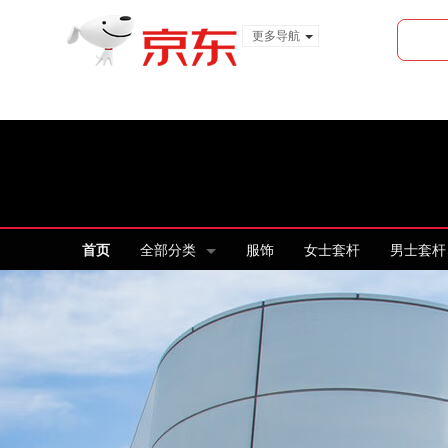
更多导航
服装城
食品
金融
首页
全部分类
服饰
女士套杆
男士套杆