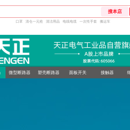
口罩
清仓一元抢
清洁用品
电线电缆
一次性手套
搬运车
场
微型断路器
塑壳断路器
面板开关
接触器