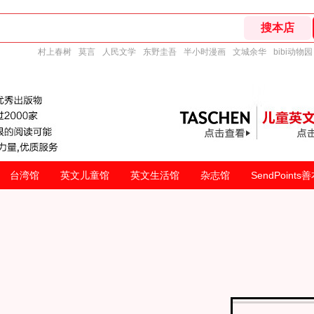
村上春树
莫言
人民文学
东野圭吾
半小时漫画
文城余华
bibi动物园
台湾馆
英文儿童馆
英文生活馆
杂志馆
SendPoints