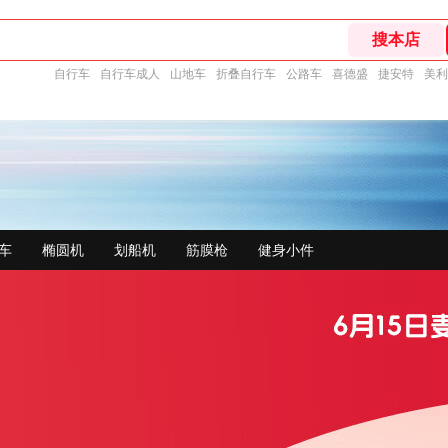
自行车
自行车成人
山地车
折叠自行车
公路车
喜德盛
捷安特
美利
车
椭圆机
划船机
筋膜枪
健身小件