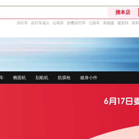
自行车
自行车成人
山地车
折叠自行车
公路车
喜德盛
捷安特
美利
车
椭圆机
划船机
筋膜枪
健身小件