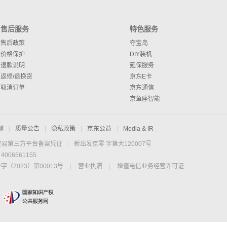
售后服务
特色服务
售后政策
夺宝岛
价格保护
DIY装机
退款说明
延保服务
返修/退换货
京东E卡
取消订单
京东通信
京鱼座智能
测
|
质量公告
|
隐私政策
|
京东公益
|
Media & IR
交易第三方平台备案凭证
|
新出发京零 字第大120007号
06561155
2023）第00013号
|
营业执照
|
增值电信业务经营许可证