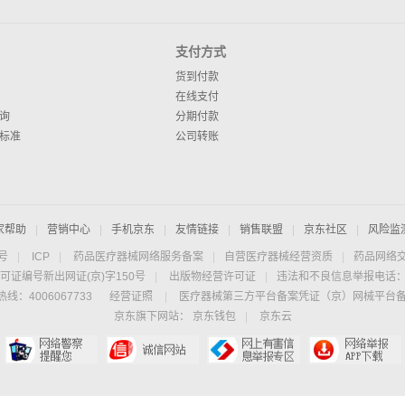
支付方式
货到付款
在线支付
询
分期付款
标准
公司转账
家帮助
|
营销中心
|
手机京东
|
友情链接
|
销售联盟
|
京东社区
|
风险监
4号
|
ICP
|
药品医疗器械网络服务备案
|
自营医疗器械经营资质
|
药品网络
可证编号新出网证(京)字150号
|
出版物经营许可证
|
违法和不良信息举报电话：40
线：4006067733
经营证照
|
医疗器械第三方平台备案凭证（京）网械平台备字（
京东旗下网站：
京东钱包
|
京东云