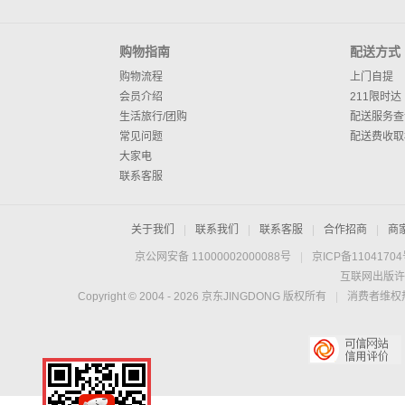
购物指南
配送方式
购物流程
上门自提
会员介绍
211限时达
生活旅行/团购
配送服务查
常见问题
配送费收取
大家电
联系客服
关于我们
|
联系我们
|
联系客服
|
合作招商
|
商
京公网安备 11000002000088号
|
京ICP备1104170
互联网出版许
Copyright © 2004 -
2026
京东JINGDONG 版权所有
|
消费者维权热