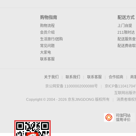
购物指南
配送方式
购物流程
上门自提
会员介绍
211限时达
生活旅行/团购
配送服务查
常见问题
配送费收取
大家电
联系客服
关于我们
|
联系我们
|
联系客服
|
合作招商
|
商
京公网安备 11000002000088号
|
京ICP备1104170
互联网出版许
Copyright © 2004 -
2026
京东JINGDONG 版权所有
|
消费者维权热