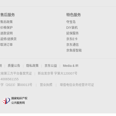
售后服务
特色服务
售后政策
夺宝岛
价格保护
DIY装机
退款说明
延保服务
返修/退换货
京东E卡
取消订单
京东通信
京鱼座智能
测
|
质量公告
|
隐私政策
|
京东公益
|
Media & IR
交易第三方平台备案凭证
|
新出发京零 字第大120007号
06561155
2023）第00013号
|
营业执照
|
增值电信业务经营许可证