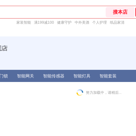
家装智能
满199减100
健康守护
中外美酒
个人护理
纸品家清
门锁
智能网关
智能传感器
智能灯具
智能套装
努力加载中，请稍后...