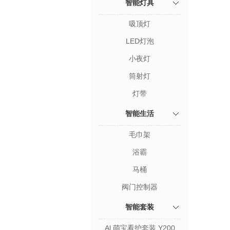
智能灯具
吸顶灯
LED灯泡
小夜灯
筒射灯
灯带
智能生活
毛巾架
浴霸
马桶
阀门控制器
智能套装
Al 萌宝看护套装 Y200