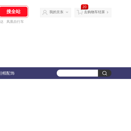
20
我的京东
去购物车结算
达
凤凰自行车
鞋帽配饰