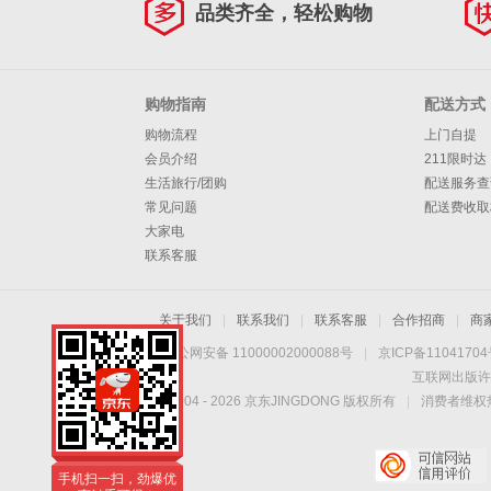
品类齐全，轻松购物
购物指南
配送方式
购物流程
上门自提
会员介绍
211限时达
生活旅行/团购
配送服务查
常见问题
配送费收取
大家电
联系客服
关于我们
|
联系我们
|
联系客服
|
合作招商
|
商
京公网安备 11000002000088号
|
京ICP备1104170
互联网出版许
Copyright © 2004 -
2026
京东JINGDONG 版权所有
|
消费者维权热
手机扫一扫，劲爆优
惠触手可得！
手机扫一扫，劲爆优