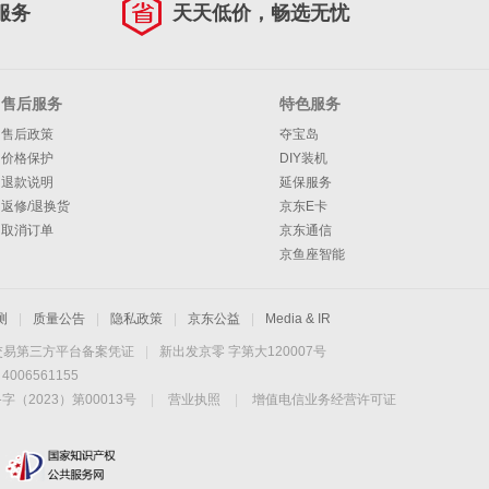
服务
天天低价，畅选无忧
售后服务
特色服务
售后政策
夺宝岛
价格保护
DIY装机
退款说明
延保服务
返修/退换货
京东E卡
取消订单
京东通信
京鱼座智能
测
|
质量公告
|
隐私政策
|
京东公益
|
Media & IR
交易第三方平台备案凭证
|
新出发京零 字第大120007号
06561155
2023）第00013号
|
营业执照
|
增值电信业务经营许可证