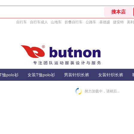
自行车
自行车成人
山地车
折叠自行车
公路车
喜德盛
捷安特
美利
T恤polo衫
女装T恤polo衫
男装针织长裤
女装针织长裤
努力加载中，请稍后...