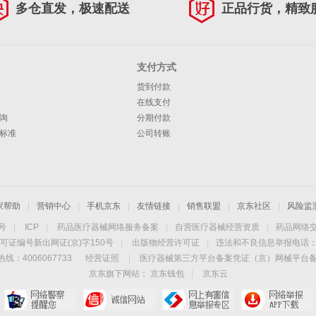
多仓直发，极速配送
正品行货，精致
支付方式
货到付款
在线支付
询
分期付款
标准
公司转账
家帮助
|
营销中心
|
手机京东
|
友情链接
|
销售联盟
|
京东社区
|
风险监
4号
|
ICP
|
药品医疗器械网络服务备案
|
自营医疗器械经营资质
|
药品网络
可证编号新出网证(京)字150号
|
出版物经营许可证
|
违法和不良信息举报电话：40
线：4006067733
经营证照
|
医疗器械第三方平台备案凭证（京）网械平台备字（
京东旗下网站：
京东钱包
|
京东云