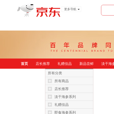
更多导航
服装城
食品
金融
首页
店长推荐
礼赠佳品
新品尝鲜
淡干海
所有分类
所有商品
店长推荐
淡干海参系列
礼赠佳品
即食海参系列