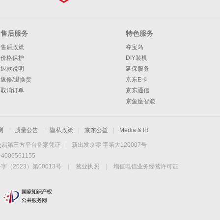
售后服务
特色服务
售后政策
夺宝岛
价格保护
DIY装机
退款说明
延保服务
返修/退换货
京东E卡
取消订单
京东通信
京鱼座智能
测
|
质量公告
|
隐私政策
|
京东公益
|
Media & IR
交易第三方平台备案凭证
|
新出发京零 字第大120007号
06561155
2023）第00013号
|
营业执照
|
增值电信业务经营许可证