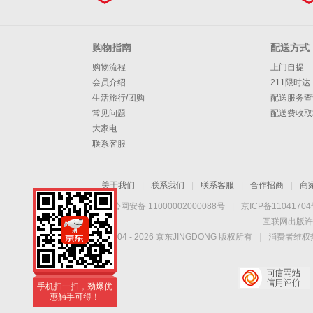
购物指南
配送方式
购物流程
上门自提
会员介绍
211限时达
生活旅行/团购
配送服务查
常见问题
配送费收取
大家电
联系客服
关于我们
|
联系我们
|
联系客服
|
合作招商
|
商
京公网安备 11000002000088号
|
京ICP备1104170
互联网出版许
Copyright © 2004 -
2026
京东JINGDONG 版权所有
|
消费者维权热
手机扫一扫，劲爆优
惠触手可得！
手机扫一扫，劲爆优
惠触手可得！