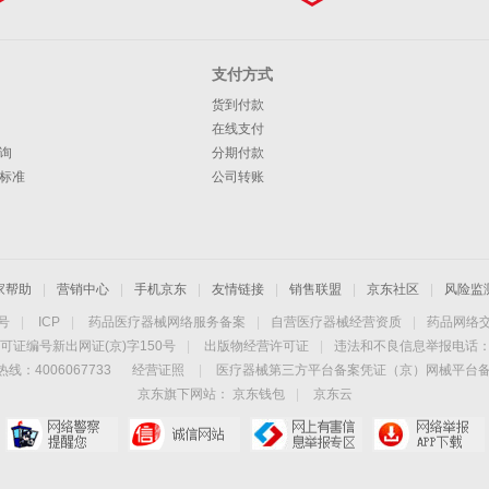
支付方式
货到付款
在线支付
询
分期付款
标准
公司转账
家帮助
|
营销中心
|
手机京东
|
友情链接
|
销售联盟
|
京东社区
|
风险监
4号
|
ICP
|
药品医疗器械网络服务备案
|
自营医疗器械经营资质
|
药品网络
可证编号新出网证(京)字150号
|
出版物经营许可证
|
违法和不良信息举报电话：40
线：4006067733
经营证照
|
医疗器械第三方平台备案凭证（京）网械平台备字（
京东旗下网站：
京东钱包
|
京东云