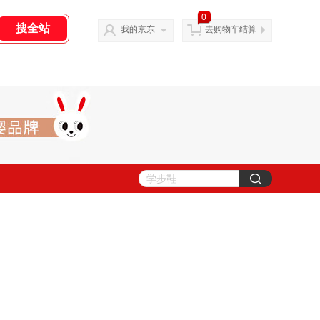
0
我的京东
去购物车结算