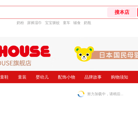
奶粉
尿裤湿巾
宝宝驱蚊
童车
辅食
奶瓶
童鞋
童装
婴幼儿
配饰小物
品牌故事
购物须知
努力加载中，请稍后...