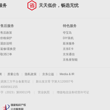
服务
天天低价，畅选无忧
售后服务
特色服务
售后政策
夺宝岛
价格保护
DIY装机
退款说明
延保服务
返修/退换货
京东E卡
取消订单
京东通信
京鱼座智能
测
|
质量公告
|
隐私政策
|
京东公益
|
Media & IR
交易第三方平台备案凭证
|
新出发京零 字第大120007号
06561155
2023）第00013号
|
营业执照
|
增值电信业务经营许可证