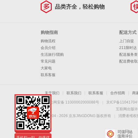
品类齐全，轻松购物
购物指南
配送方式
购物流程
上门自提
会员介绍
211限时达
生活旅行/团购
配送服务查
常见问题
配送费收取
大家电
联系客服
关于我们
|
联系我们
|
联系客服
|
合作招商
|
商
京公网安备 11000002000088号
|
京ICP备1104170
互联网出版许
Copyright © 2004 -
2026
京东JINGDONG 版权所有
|
消费者维权热
手机扫一扫，劲爆优
惠触手可得！
手机扫一扫，劲爆优