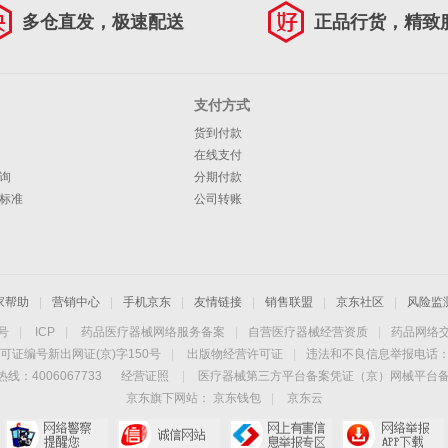
多仓直发，极速配送
正品行货，精致
支付方式
货到付款
在线支付
询
分期付款
标准
公司转账
家帮助
|
营销中心
|
手机京东
|
友情链接
|
销售联盟
|
京东社区
|
风险监
4号
|
ICP
|
药品医疗器械网络服务备案
|
自营医疗器械经营资质
|
药品网络
可证编号新出网证(京)字150号
|
出版物经营许可证
|
违法和不良信息举报电话：40
线：4006067733
经营证照
|
医疗器械第三方平台备案凭证（京）网械平台备字（
京东旗下网站：
京东钱包
|
京东云