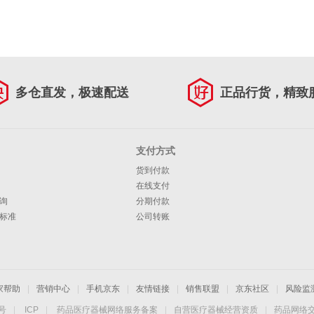
多仓直发，极速配送
正品行货，精致
支付方式
货到付款
在线支付
询
分期付款
标准
公司转账
家帮助
|
营销中心
|
手机京东
|
友情链接
|
销售联盟
|
京东社区
|
风险监
4号
|
ICP
|
药品医疗器械网络服务备案
|
自营医疗器械经营资质
|
药品网络