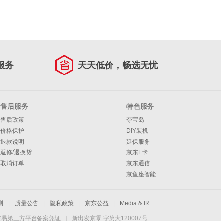
服务
天天低价，畅选无忧
售后服务
特色服务
售后政策
夺宝岛
价格保护
DIY装机
退款说明
延保服务
返修/退换货
京东E卡
取消订单
京东通信
京鱼座智能
测
|
质量公告
|
隐私政策
|
京东公益
|
Media & IR
交易第三方平台备案凭证
|
新出发京零 字第大120007号