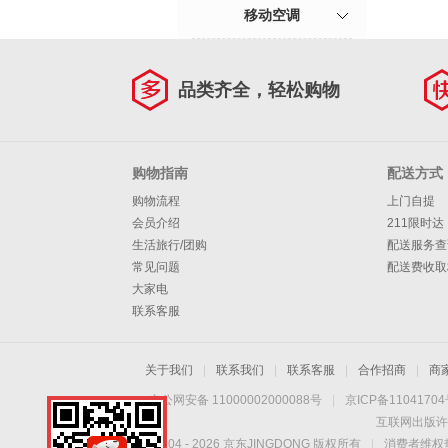
移动空调
品类齐全，轻松购物
购物指南
配送方式
购物流程
上门自提
会员介绍
211限时达
生活旅行/团购
配送服务查
常见问题
配送费收取
大家电
联系客服
关于我们
|
联系我们
|
联系客服
|
合作招商
|
商
京公网安备 11000002000088号
|
京ICP备1104170
互联网出版许
Copyright © 2004 -
2026
京东JINGDONG 版权所有
|
消费者维权热