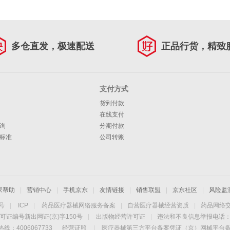
多仓直发，极速配送
正品行货，精致
支付方式
货到付款
在线支付
询
分期付款
标准
公司转账
家帮助
|
营销中心
|
手机京东
|
友情链接
|
销售联盟
|
京东社区
|
风险监
4号
|
ICP
|
药品医疗器械网络服务备案
|
自营医疗器械经营资质
|
药品网络
可证编号新出网证(京)字150号
|
出版物经营许可证
|
违法和不良信息举报电话：40
线：4006067733
经营证照
|
医疗器械第三方平台备案凭证（京）网械平台备字（