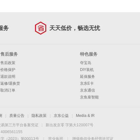
服务
天天低价，畅选无忧
售后服务
特色服务
售后政策
夺宝岛
价格保护
DIY装机
退款说明
延保服务
返修/退换货
京东E卡
取消订单
京东通信
京鱼座智能
测
|
质量公告
|
隐私政策
|
京东公益
|
Media & IR
交易第三方平台备案凭证
|
新出发京零 字第大120007号
06561155
2023）第00013号
|
营业执照
|
增值电信业务经营许可证