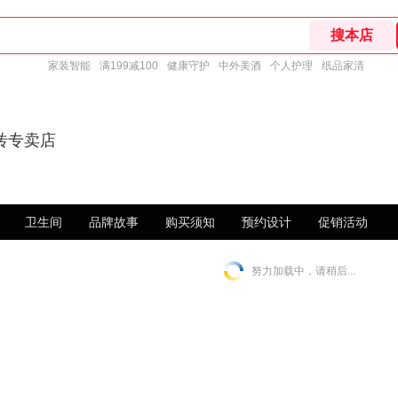
家装智能
满199减100
健康守护
中外美酒
个人护理
纸品家清
砖专卖店
卫生间
品牌故事
购买须知
预约设计
促销活动
努力加载中，请稍后...