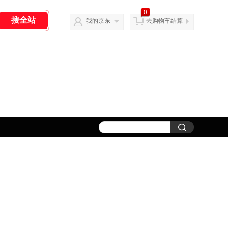
0
我的京东
去购物车结算