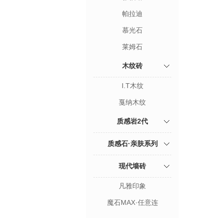
帕拉迪
慕光石
莱姆石
木纹砖
I.T木纹
戛纳木纹
质感岩2代
质感石·亲肤系列
现代墙砖
凡雅印象
魔石MAX·任意连