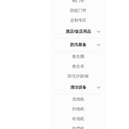
棉门帘
防蚊门帘
定制专区
酒店/饭店用品
防汛装备
救生圈
救生衣
防汛沙袋/板
清洁设备
洗地机
扫地机
吹地机
扫雪机