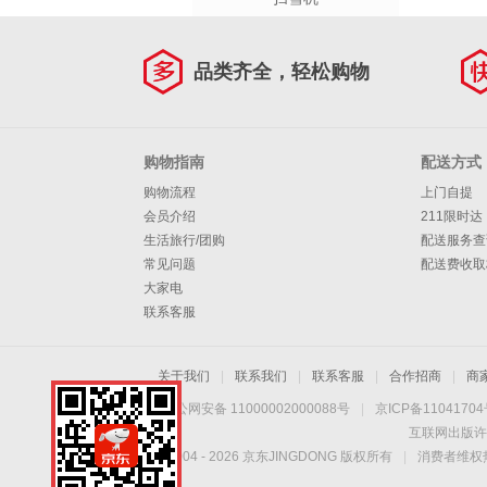
品类齐全，轻松购物
购物指南
配送方式
购物流程
上门自提
会员介绍
211限时达
生活旅行/团购
配送服务查
常见问题
配送费收取
大家电
联系客服
关于我们
|
联系我们
|
联系客服
|
合作招商
|
商
京公网安备 11000002000088号
|
京ICP备1104170
互联网出版许
Copyright © 2004 -
2026
京东JINGDONG 版权所有
|
消费者维权热