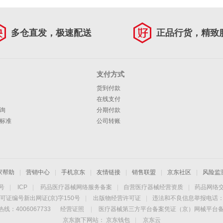
多仓直发，极速配送
正品行货，精致
支付方式
货到付款
在线支付
询
分期付款
标准
公司转账
家帮助
|
营销中心
|
手机京东
|
友情链接
|
销售联盟
|
京东社区
|
风险监
4号
|
ICP
|
药品医疗器械网络服务备案
|
自营医疗器械经营资质
|
药品网络
可证编号新出网证(京)字150号
|
出版物经营许可证
|
违法和不良信息举报电话：40
线：4006067733
经营证照
|
医疗器械第三方平台备案凭证（京）网械平台备字（
京东旗下网站：
京东钱包
|
京东云