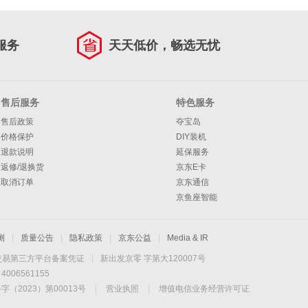
服务
天天低价，畅选无忧
售后服务
特色服务
售后政策
夺宝岛
价格保护
DIY装机
退款说明
延保服务
返修/退换货
京东E卡
取消订单
京东通信
京鱼座智能
测
|
质量公告
|
隐私政策
|
京东公益
|
Media & IR
交易第三方平台备案凭证
|
新出发京零 字第大120007号
06561155
2023）第00013号
|
营业执照
|
增值电信业务经营许可证