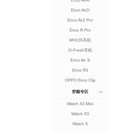
Enco Air4i
Enco Air2i
Enco Air2 Pro
Enco R Pro
MH135耳机
O-Fresh耳机
Enco Air 3i
Enco R3
OPPO Enco Clip
穿戴专区
Watch X3 Mini
Watch X3
Watch S