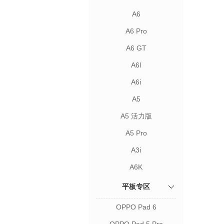
A6
A6 Pro
A6 GT
A6l
A6i
A5
A5 活力版
A5 Pro
A3i
A6K
平板专区
OPPO Pad 6