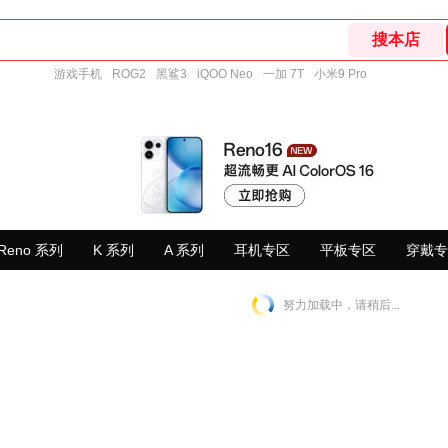
游戏手机
ROG2
黑鲨3
iQOO Neo
一加 7T
小米9 Pro
Reno 系列
K 系列
A 系列
耳机专区
平板专区
穿戴专
努力加载中，请稍后...