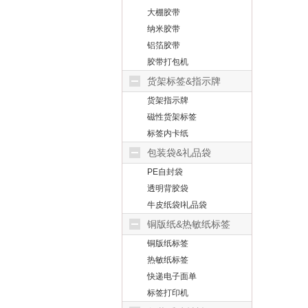
大棚胶带
纳米胶带
铝箔胶带
胶带打包机
货架标签&指示牌
货架指示牌
磁性货架标签
标签内卡纸
包装袋&礼品袋
PE自封袋
透明背胶袋
牛皮纸袋I礼品袋
铜版纸&热敏纸标签
铜版纸标签
热敏纸标签
快递电子面单
标签打印机