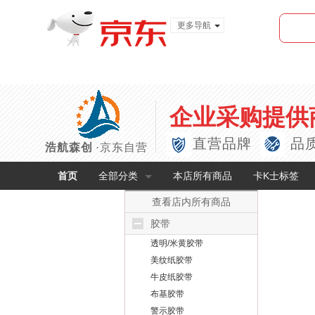
更多导航
服装城
食品
金融
企业采购提供
直营品牌
品
浩航森创
·京东自营
首页
全部分类
本店所有商品
卡K士标签
查看店内所有商品
胶带
透明/米黄胶带
美纹纸胶带
牛皮纸胶带
布基胶带
警示胶带