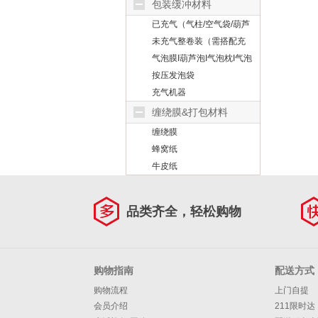
包装缓冲材料
已充气（气柱/空气袋/葫芦
泡）
未充气整卷装（需搭配充
气机））
气泡膜I葫芦泡I气泡枕I气泡
柱
按压发泡袋
充气机器
缠绕膜&打包材料
缠绕膜
蜂窝纸
牛皮纸
品类齐全，轻松购物
购物指南
配送方式
购物流程
上门自提
会员介绍
211限时达