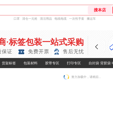
口罩
清仓一元抢
清洁用品
电线电缆
一次性手套
搬运车
商·标签包装一站式采购
质保证
免费开票
售后无忧
货架标签
包装材料
胶带专区
打印专区
自封袋 背胶袋
努力加载中，请稍后...