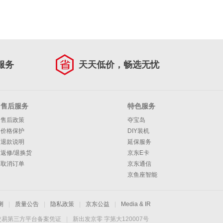
服务
天天低价，畅选无忧
售后服务
特色服务
售后政策
夺宝岛
价格保护
DIY装机
退款说明
延保服务
返修/退换货
京东E卡
取消订单
京东通信
京鱼座智能
测
|
质量公告
|
隐私政策
|
京东公益
|
Media & IR
交易第三方平台备案凭证
|
新出发京零 字第大120007号