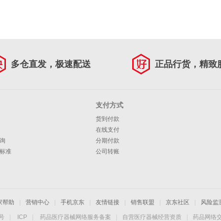
多仓直发，极速配送
正品行货，精致
支付方式
货到付款
在线支付
询
分期付款
标准
公司转账
家帮助
|
营销中心
|
手机京东
|
友情链接
|
销售联盟
|
京东社区
|
风险监
4号
|
ICP
|
药品医疗器械网络服务备案
|
自营医疗器械经营资质
|
药品网络