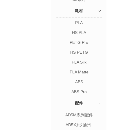
耗材
PLA
HS PLA
PETG Pro
HS PETG
PLA Silk
PLA Matte
ABS
ABS Pro
配件
AD5M系列配件
AD5X系列配件