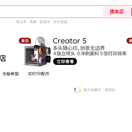
笔记本
电脑
游戏本
办公优选
光敏树脂
3D打印配件
努力加载中，请稍后...