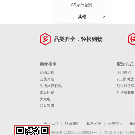
C5系列配件
其他
品类齐全，轻松购物
购物指南
配送方式
购物流程
上门自提
会员介绍
211限时达
生活旅行/团购
配送服务查
常见问题
配送费收取
大家电
联系客服
关于我们
|
联系我们
|
联系客服
|
合作招商
|
商
京公网安备 11000002000088号
|
京ICP备1104170