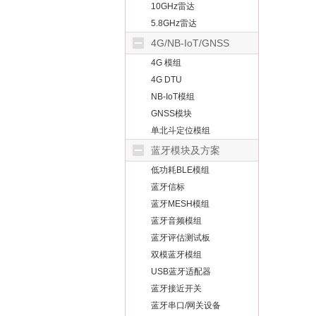
10GHz雷达
5.8GHz雷达
4G/NB-IoT/GNSS
4G 模组
4G DTU
NB-IoT模组
GNSS模块
单北斗定位模组
蓝牙模块及方案
低功耗BLE模组
蓝牙信标
蓝牙MESH模组
蓝牙音频模组
蓝牙评估测试板
双模蓝牙模组
USB蓝牙适配器
蓝牙接近开关
蓝牙串口/网关设备