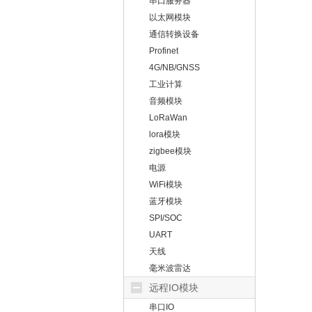
串口服务器
以太网模块
通信转换设备
Profinet
4G/NB/GNSS
工业计算
音频模块
LoRaWan
lora模块
zigbee模块
电源
WiFi模块
蓝牙模块
SPI/SOC
UART
天线
毫米波雷达
远程IO模块
串口IO