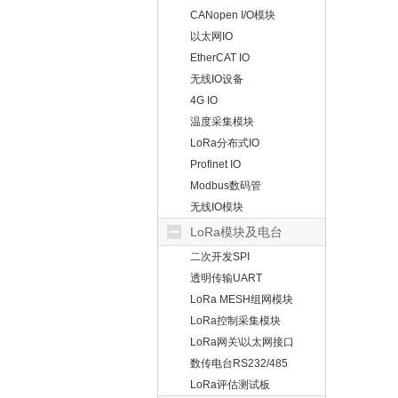
CANopen I/O模块
以太网IO
EtherCAT IO
无线IO设备
4G IO
温度采集模块
LoRa分布式IO
Profinet IO
Modbus数码管
无线IO模块
LoRa模块及电台
二次开发SPI
透明传输UART
LoRa MESH组网模块
LoRa控制采集模块
LoRa网关\以太网接口
数传电台RS232/485
LoRa评估测试板