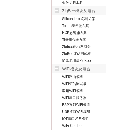
蓝牙抓包工具
ZigBee模块及电台
Silicon Labs芯科方案
Telink泰凌微方案
NXP恩智浦方案
TI德州仪器方案
Zigbee电台及网关
ZigBee评估测试板
简单易用型ZigBee
WiFi模块及电台
WiFi路由模组
WiFi评估测试板
双频WiFi模组
WiFi串口服务器
ESP系列WiFi模组
USB接口WiFi模组
IOT串口WiFi模组
WiFi Combo