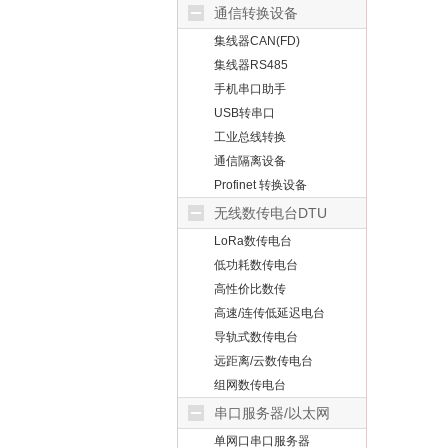
通信转换设备
集线器CAN(FD)
集线器RS485
手机串口助手
USB转串口
工业总线转换
通信隔离设备
Profinet 转换设备
无线数传电台DTU
LoRa数传电台
低功耗数传电台
高性价比数传
高速/连传低延迟电台
导轨式数传电台
远距离/云数传电台
组网数传电台
串口服务器/以太网
单网口串口服务器