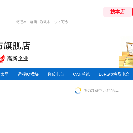
笔记本
电脑
游戏本
办公优选
以太网
远程IO模块
数传电台
CAN总线
LoRa模块及电台
努力加载中，请稍后...