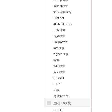
串口服务器
以太网模块
通信转换设备
Profinet
4G/NB/GNSS
工业计算
音频模块
LoRaWan
lora模块
zigbee模块
电源
WiFi模块
蓝牙模块
SPI/SOC
UART
天线
毫米波雷达
远程IO模块
串口IO