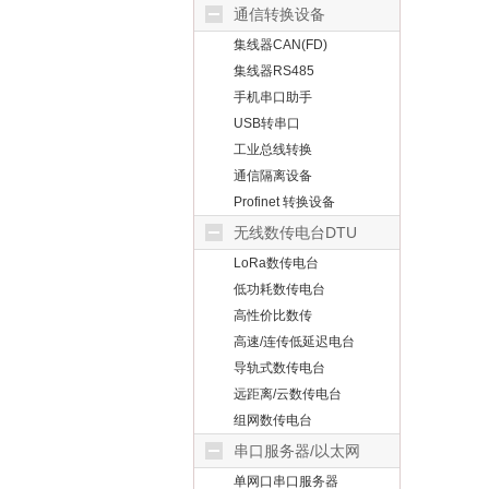
通信转换设备
集线器CAN(FD)
集线器RS485
手机串口助手
USB转串口
工业总线转换
通信隔离设备
Profinet 转换设备
无线数传电台DTU
LoRa数传电台
低功耗数传电台
高性价比数传
高速/连传低延迟电台
导轨式数传电台
远距离/云数传电台
组网数传电台
串口服务器/以太网
单网口串口服务器