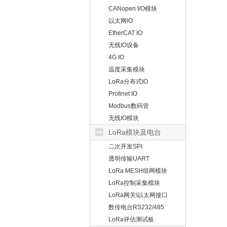
CANopen I/O模块
以太网IO
EtherCAT IO
无线IO设备
4G IO
温度采集模块
LoRa分布式IO
Profinet IO
Modbus数码管
无线IO模块
LoRa模块及电台
二次开发SPI
透明传输UART
LoRa MESH组网模块
LoRa控制采集模块
LoRa网关\以太网接口
数传电台RS232/485
LoRa评估测试板