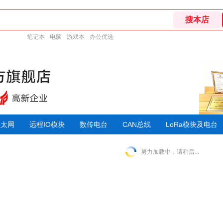
笔记本
电脑
游戏本
办公优选
以太网
远程IO模块
数传电台
CAN总线
LoRa模块及电台
努力加载中，请稍后...