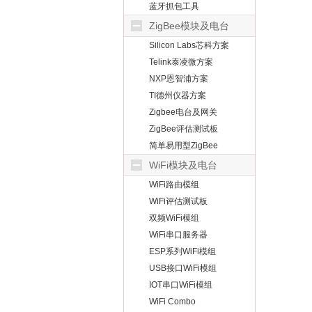
蓝牙抓包工具
ZigBee模块及电台
Silicon Labs芯科方案
Telink泰凌微方案
NXP恩智浦方案
TI德州仪器方案
Zigbee电台及网关
ZigBee评估测试板
简单易用型ZigBee
WiFi模块及电台
WiFi路由模组
WiFi评估测试板
双频WiFi模组
WiFi串口服务器
ESP系列WiFi模组
USB接口WiFi模组
IOT串口WiFi模组
WiFi Combo