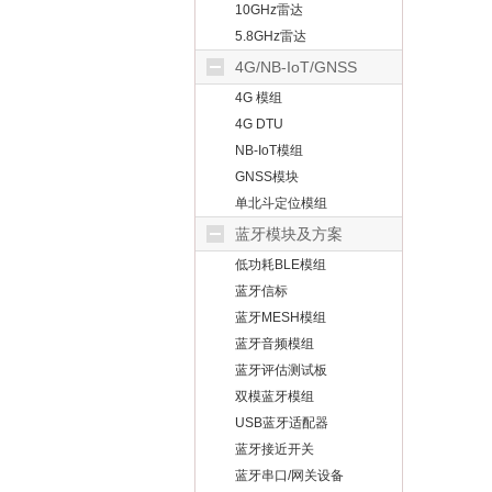
10GHz雷达
5.8GHz雷达
4G/NB-IoT/GNSS
4G 模组
4G DTU
NB-IoT模组
GNSS模块
单北斗定位模组
蓝牙模块及方案
低功耗BLE模组
蓝牙信标
蓝牙MESH模组
蓝牙音频模组
蓝牙评估测试板
双模蓝牙模组
USB蓝牙适配器
蓝牙接近开关
蓝牙串口/网关设备